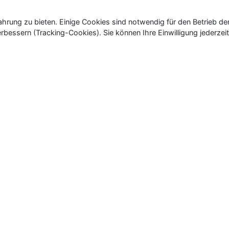
rung zu bieten. Einige Cookies sind notwendig für den Betrieb de
rbessern (Tracking-Cookies). Sie können Ihre Einwilligung jederzeit
ür Neu- und Wiedereröffnungen in Deutschland, Österrei
eueröffnungen und Wiedereröffnungen, über 180.000 Neuerö