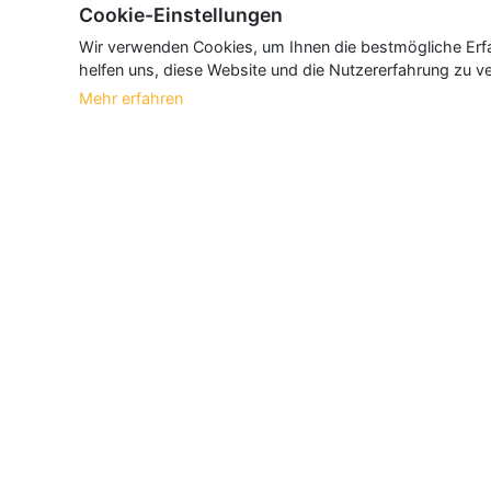
Cookie-Einstellungen
Wir verwenden Cookies, um Ihnen die bestmögliche Erfah
helfen uns, diese Website und die Nutzererfahrung zu ve
Mehr erfahren
Über Neueroeffnung.info
Neueroeffnung.info ist das
größte Portal f
und aktualisieren jeden Monat tausende N
Informationen