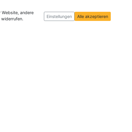
r Website, andere
Einstellungen
Alle akzeptieren
 widerrufen.
ch und der Schweiz
. Wir veröffentlichen
ffnungen insgesamt.