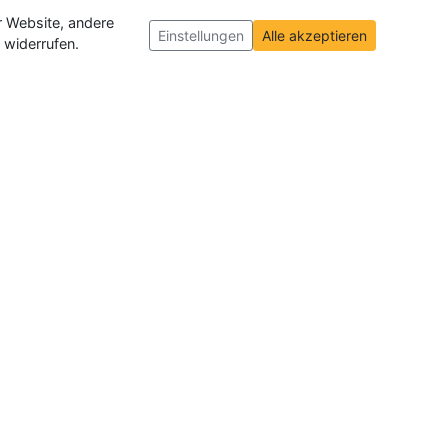
r Website, andere
Einstellungen
Alle akzeptieren
 widerrufen.
ch und der Schweiz
. Wir veröffentlichen
ffnungen insgesamt.