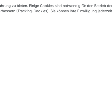
rung zu bieten. Einige Cookies sind notwendig für den Betrieb de
rbessern (Tracking-Cookies). Sie können Ihre Einwilligung jederzeit
ür Neu- und Wiedereröffnungen in Deutschland, Österrei
eueröffnungen und Wiedereröffnungen, über 180.000 Neuerö