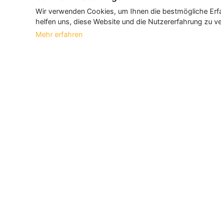
Wir verwenden Cookies, um Ihnen die bestmögliche Erfah
helfen uns, diese Website und die Nutzererfahrung zu ve
Mehr erfahren
Über Neueroeffnung.info
Neueroeffnung.info ist das
größte Portal f
und aktualisieren jeden Monat tausende N
Informationen