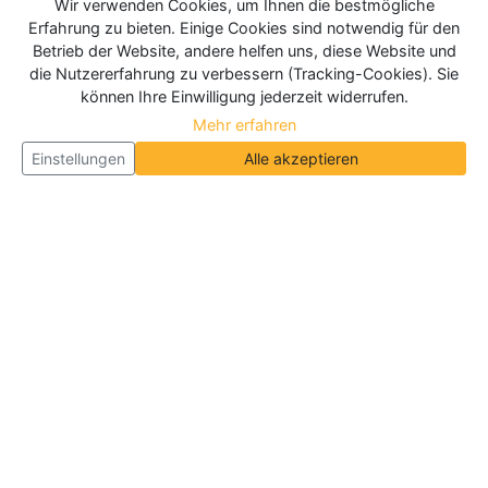
Wir verwenden Cookies, um Ihnen die bestmögliche
Erfahrung zu bieten. Einige Cookies sind notwendig für den
Betrieb der Website, andere helfen uns, diese Website und
die Nutzererfahrung zu verbessern (Tracking-Cookies). Sie
können Ihre Einwilligung jederzeit widerrufen.
Mehr erfahren
Einstellungen
Alle akzeptieren
Über Neueroeffnung.info
Neueroeffnung.info ist das
größte Portal für Neu- und
Wiedereröffnungen in Deutschland, Österreich und
der Schweiz
. Wir veröffentlichen und aktualisieren
jeden Monat tausende Neueröffnungen und
Wiedereröffnungen, über 180.000 Neueröffnungen