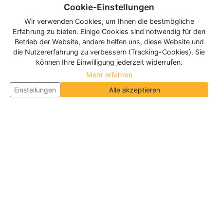
Cookie-Einstellungen
Wir verwenden Cookies, um Ihnen die bestmögliche
Erfahrung zu bieten. Einige Cookies sind notwendig für den
Betrieb der Website, andere helfen uns, diese Website und
die Nutzererfahrung zu verbessern (Tracking-Cookies). Sie
können Ihre Einwilligung jederzeit widerrufen.
Mehr erfahren
Einstellungen
Alle akzeptieren
Über Neueroeffnung.info
Neueroeffnung.info ist das
größte Portal für Neu- und
Wiedereröffnungen in Deutschland, Österreich und
der Schweiz
. Wir veröffentlichen und aktualisieren
jeden Monat tausende Neueröffnungen und