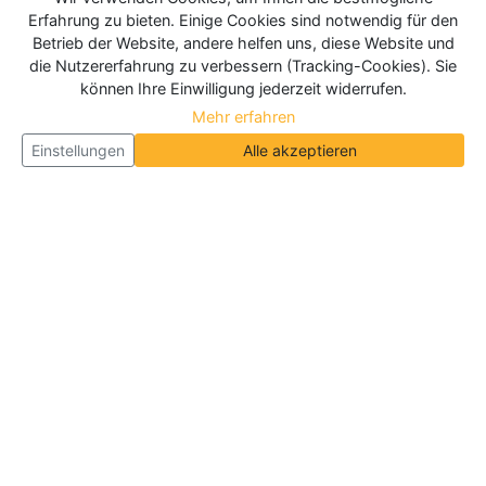
Erfahrung zu bieten. Einige Cookies sind notwendig für den
Betrieb der Website, andere helfen uns, diese Website und
die Nutzererfahrung zu verbessern (Tracking-Cookies). Sie
können Ihre Einwilligung jederzeit widerrufen.
Mehr erfahren
Einstellungen
Alle akzeptieren
Über Neueroeffnung.info
Neueroeffnung.info ist das
größte Portal für Neu- und
Wiedereröffnungen in Deutschland, Österreich und
der Schweiz
. Wir veröffentlichen und aktualisieren
jeden Monat tausende Neueröffnungen und
Wiedereröffnungen, über 180.000 Neueröffnungen
insgesamt.