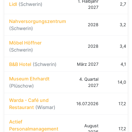
1. Halbjahr
Lidl
(Schwerin)
2,7 k
2027
Nahversorgungszentrum
2028
3,2 k
(Schwerin)
Möbel Höffner
2028
3,4 k
(Schwerin)
B&B Hotel
(Schwerin)
März 2027
4,1 k
Museum Ehrhardt
4. Quartal
14,0 k
(Plüschow)
2027
Warda - Café und
16.07.2026
17,2 k
Restaurant
(Wismar)
Actief
August
Personalmanagement
17,2 k
2026