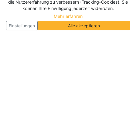
die Nutzererfahrung zu verbessern (Tracking-Cookies). Sie
können Ihre Einwilligung jederzeit widerrufen.
Mehr erfahren
Einstellungen
Alle akzeptieren
Über Neueroeffnung.info
Neueroeffnung.info ist das
größte Portal für Neu- und
Wiedereröffnungen in Deutschland, Österreich und
der Schweiz
. Wir veröffentlichen und aktualisieren
jeden Monat tausende Neueröffnungen und
Wiedereröffnungen, über 180.000 Neueröffnungen
insgesamt.