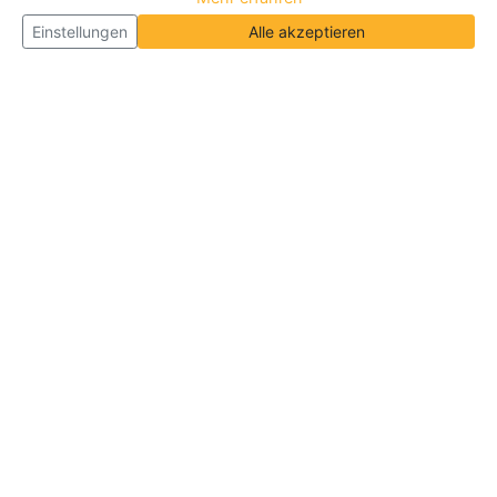
Einstellungen
Alle akzeptieren
Über Neueroeffnung.info
Neueroeffnung.info ist das
größte Portal für Neu- und
Wiedereröffnungen in Deutschland, Österreich und
der Schweiz
. Wir veröffentlichen und aktualisieren
jeden Monat tausende Neueröffnungen und
Wiedereröffnungen, über 180.000 Neueröffnungen
insgesamt.
Informationen
Über Uns
|
Geschäftsinhaber
|
B2B
|
Kontakt
|