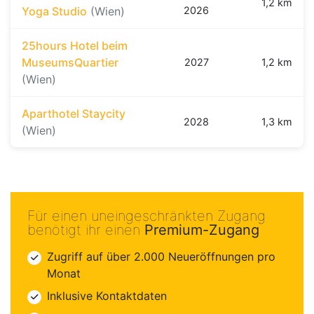
1,2 km
Yoga Studio
(Wien)
2026
25hours Hotel beim
MuseumsQuartier
2027
1,2 km
(Wien)
Aparthotel Staycity
2028
1,3 km
(Wien)
Für einen uneingeschränkten Zugang
benötigt ihr einen
Premium-Zugang
Zugriff auf über 2.000 Neueröffnungen pro
Monat
Inklusive Kontaktdaten