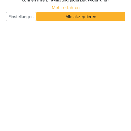
Mehr erfahren
Einstellungen
Alle akzeptieren
Über Neueroeffnung.info
Neueroeffnung.info ist das
größte Portal für Neu- und
Wiedereröffnungen in Deutschland, Österreich und
der Schweiz
. Wir veröffentlichen und aktualisieren
jeden Monat tausende Neueröffnungen und
Wiedereröffnungen, über 180.000 Neueröffnungen
insgesamt.
Informationen