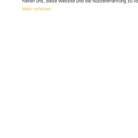
helfen uns, diese Website und die Nutzererfahrung zu ve
Mehr erfahren
Über Neueroeffnung.info
Neueroeffnung.info ist das
größte Portal f
und aktualisieren jeden Monat tausende N
Informationen
Über Uns
|
Geschäftsinhaber
|
B2B
|
Anmelden