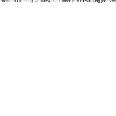
rbessern (Tracking-Cookies). Sie können Ihre Einwilligung jederzeit
ür Neu- und Wiedereröffnungen in Deutschland, Österrei
eueröffnungen und Wiedereröffnungen, über 180.000 Neuerö
Kontakt
|
Nutzungsbedingungen
|
Datenschutz
|
Cook