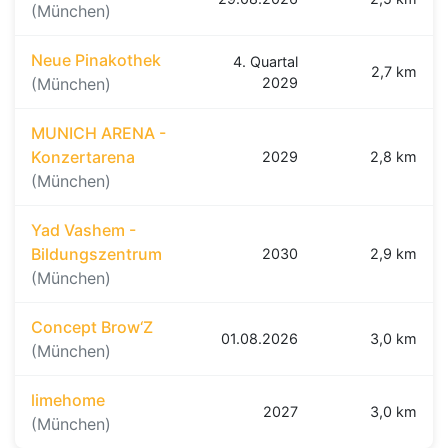
(München)
Neue Pinakothek
4. Quartal
2,7 km
(München)
2029
MUNICH ARENA -
Konzertarena
2029
2,8 km
(München)
Yad Vashem -
Bildungszentrum
2030
2,9 km
(München)
Concept Brow‘Z
01.08.2026
3,0 km
(München)
limehome
2027
3,0 km
(München)