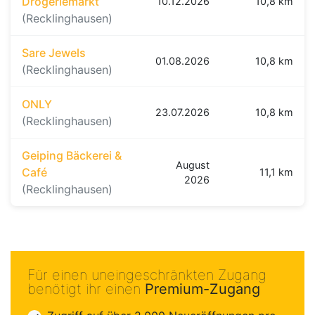
Drogeriemarkt
10.12.2026
10,8 km
(Recklinghausen)
Sare Jewels
01.08.2026
10,8 km
(Recklinghausen)
ONLY
23.07.2026
10,8 km
(Recklinghausen)
Geiping Bäckerei &
August
Café
11,1 km
2026
(Recklinghausen)
Für einen uneingeschränkten Zugang
benötigt ihr einen
Premium-Zugang