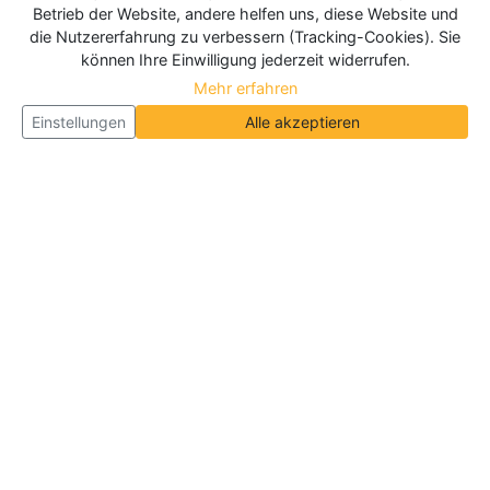
Betrieb der Website, andere helfen uns, diese Website und
die Nutzererfahrung zu verbessern (Tracking-Cookies). Sie
können Ihre Einwilligung jederzeit widerrufen.
Mehr erfahren
Einstellungen
Alle akzeptieren
Über Neueroeffnung.info
Neueroeffnung.info ist das
größte Portal für Neu- und
Wiedereröffnungen in Deutschland, Österreich und
der Schweiz
. Wir veröffentlichen und aktualisieren
jeden Monat tausende Neueröffnungen und
Wiedereröffnungen, über 180.000 Neueröffnungen
insgesamt.