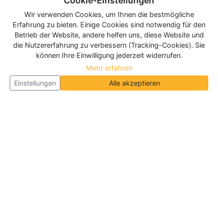
Cookie-Einstellungen
Wir verwenden Cookies, um Ihnen die bestmögliche
Erfahrung zu bieten. Einige Cookies sind notwendig für den
Betrieb der Website, andere helfen uns, diese Website und
die Nutzererfahrung zu verbessern (Tracking-Cookies). Sie
können Ihre Einwilligung jederzeit widerrufen.
Mehr erfahren
Einstellungen
Alle akzeptieren
Über Neueroeffnung.info
Neueroeffnung.info ist das
größte Portal für Neu- und
Wiedereröffnungen in Deutschland, Österreich und
der Schweiz
. Wir veröffentlichen und aktualisieren
jeden Monat tausende Neueröffnungen und
Wiedereröffnungen, über 180.000 Neueröffnungen