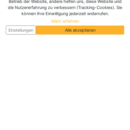
Betrieb der Website, andere helfen uns, diese Website und
die Nutzererfahrung zu verbessern (Tracking-Cookies). Sie
können Ihre Einwilligung jederzeit widerrufen.
Mehr erfahren
Einstellungen
Alle akzeptieren
Über Neueroeffnung.info
Neueroeffnung.info ist das
größte Portal für Neu- und
Wiedereröffnungen in Deutschland, Österreich und
der Schweiz
. Wir veröffentlichen und aktualisieren
jeden Monat tausende Neueröffnungen und
Wiedereröffnungen, über 180.000 Neueröffnungen
insgesamt.