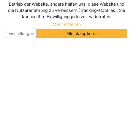
Betrieb der Website, andere helfen uns, diese Website und
die Nutzererfahrung zu verbessern (Tracking-Cookies). Sie
können Ihre Einwilligung jederzeit widerrufen.
Mehr erfahren
Einstellungen
Alle akzeptieren
Über Neueroeffnung.info
Neueroeffnung.info ist das
größte Portal für Neu- und
Wiedereröffnungen in Deutschland, Österreich und
der Schweiz
. Wir veröffentlichen und aktualisieren
jeden Monat tausende Neueröffnungen und
Wiedereröffnungen, über 180.000 Neueröffnungen
insgesamt.