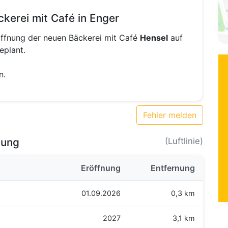
kerei mit Café in Enger
öffnung der neuen Bäckerei mit Café
Hensel
auf
plant.
n.
Fehler melden
bung
(Luftlinie)
Eröffnung
Entfernung
01.09.2026
0,3 km
2027
3,1 km