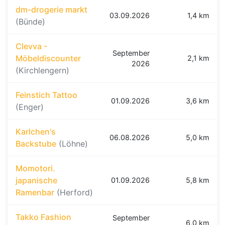
dm-drogerie markt
03.09.2026
1,4 km
(Bünde)
Clevva -
September
Möbeldiscounter
2,1 km
2026
(Kirchlengern)
Feinstich Tattoo
01.09.2026
3,6 km
(Enger)
Karlchen's
06.08.2026
5,0 km
Backstube
(Löhne)
Momotori.
japanische
01.09.2026
5,8 km
Ramenbar
(Herford)
Takko Fashion
September
6,0 km