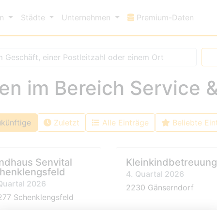
Premi
en
Städte
Unternehmen
Premium-Daten
n im Bereich Service &
künftige
Zuletzt
Alle Einträge
Beliebte Ein
ndhaus Senvital
Kleinkindbetreuung
henklengsfeld
4. Quartal 2026
Quartal 2026
2230 Gänserndorf
277 Schenklengsfeld