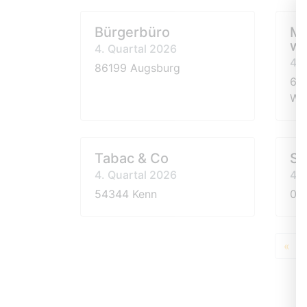
Bürgerbüro
Me
we
4. Quartal 2026
4. 
86199 Augsburg
674
We
Tabac & Co
Sp
4. Quartal 2026
4. 
54344 Kenn
02
«