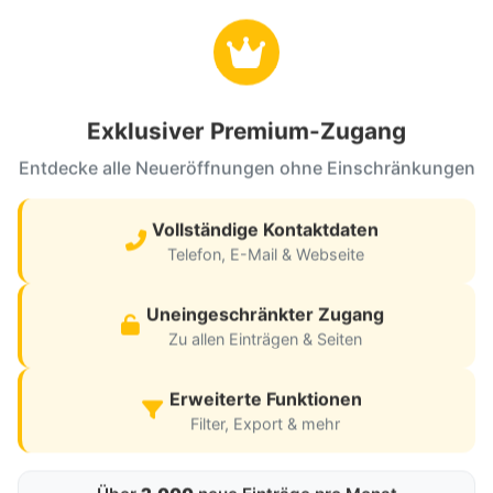
rcedes‑Benz‑Auto
Sparkasse Altötting
lt
Mühldorf
Quartal 2026
4. Quartal 2026
Exklusiver Premium-Zugang
35 Neustadt an der
84478 Waldkraiburg
instraße
Entdecke alle Neueröffnungen ohne Einschränkungen
Vollständige Kontaktdaten
arda-Bank
Sparkasse
Telefon, E-Mail & Webseite
Quartal 2026
4. Quartal 2026
625 Bautzen
54344 Kenn
Uneingeschränkter Zugang
Zu allen Einträgen & Seiten
1
2
3
4
5
6
7
8
9
10
...
14
1
Erweiterte Funktionen
Filter, Export & mehr