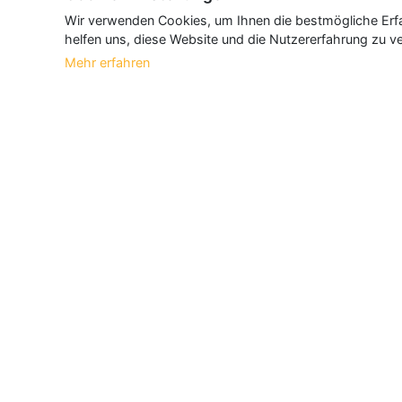
Wir verwenden Cookies, um Ihnen die bestmögliche Erfah
helfen uns, diese Website und die Nutzererfahrung zu ve
Mehr erfahren
Über Neueroeffnung.info
Neueroeffnung.info ist das
größte Portal f
und aktualisieren jeden Monat tausende N
Informationen