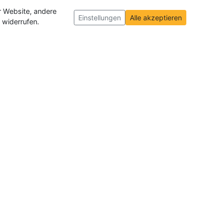
r Website, andere
Einstellungen
Alle akzeptieren
 widerrufen.
ch und der Schweiz
. Wir veröffentlichen
ffnungen insgesamt.