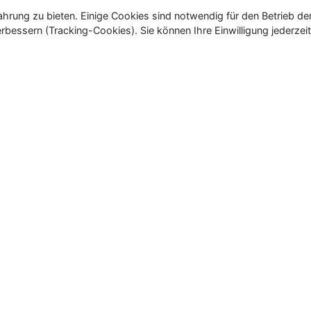
rung zu bieten. Einige Cookies sind notwendig für den Betrieb de
rbessern (Tracking-Cookies). Sie können Ihre Einwilligung jederzeit
ür Neu- und Wiedereröffnungen in Deutschland, Österrei
eueröffnungen und Wiedereröffnungen, über 180.000 Neuerö