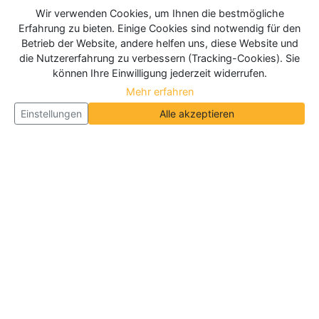
Wir verwenden Cookies, um Ihnen die bestmögliche
Erfahrung zu bieten. Einige Cookies sind notwendig für den
Betrieb der Website, andere helfen uns, diese Website und
die Nutzererfahrung zu verbessern (Tracking-Cookies). Sie
können Ihre Einwilligung jederzeit widerrufen.
Mehr erfahren
Einstellungen
Alle akzeptieren
Über Neueroeffnung.info
Neueroeffnung.info ist das
größte Portal für Neu- und
Wiedereröffnungen in Deutschland, Österreich und
der Schweiz
. Wir veröffentlichen und aktualisieren
jeden Monat tausende Neueröffnungen und
Wiedereröffnungen, über 180.000 Neueröffnungen