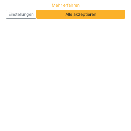
Mehr erfahren
Einstellungen
Alle akzeptieren
Über Neueroeffnung.info
Neueroeffnung.info ist das
größte Portal für Neu- und
Wiedereröffnungen in Deutschland, Österreich und
der Schweiz
. Wir veröffentlichen und aktualisieren
jeden Monat tausende Neueröffnungen und
Wiedereröffnungen, über 180.000 Neueröffnungen
insgesamt.
Informationen