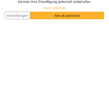
können Ihre Einwilligung jederzeit widerrufen.
Mehr erfahren
Einstellungen
Alle akzeptieren
Über Neueroeffnung.info
Neueroeffnung.info ist das
größte Portal für Neu- und
Wiedereröffnungen in Deutschland, Österreich und
der Schweiz
. Wir veröffentlichen und aktualisieren
jeden Monat tausende Neueröffnungen und
Wiedereröffnungen, über 180.000 Neueröffnungen
insgesamt.
Informationen