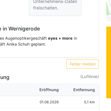
Unternehmens-Daten
freischalten.
 in Wernigerode
des Augenoptikergeschäft
eyes + more
in
ft Anika Schuh geplant.
Fehler melden
bung
(Luftlinie)
Eröffnung
Entfernung
01.08.2026
0,1 km