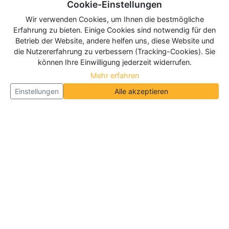
Cookie-Einstellungen
Wir verwenden Cookies, um Ihnen die bestmögliche
Erfahrung zu bieten. Einige Cookies sind notwendig für den
Betrieb der Website, andere helfen uns, diese Website und
die Nutzererfahrung zu verbessern (Tracking-Cookies). Sie
können Ihre Einwilligung jederzeit widerrufen.
Mehr erfahren
Einstellungen
Alle akzeptieren
Über Neueroeffnung.info
Neueroeffnung.info ist das
größte Portal für Neu- und
Wiedereröffnungen in Deutschland, Österreich und
der Schweiz
. Wir veröffentlichen und aktualisieren
jeden Monat tausende Neueröffnungen und