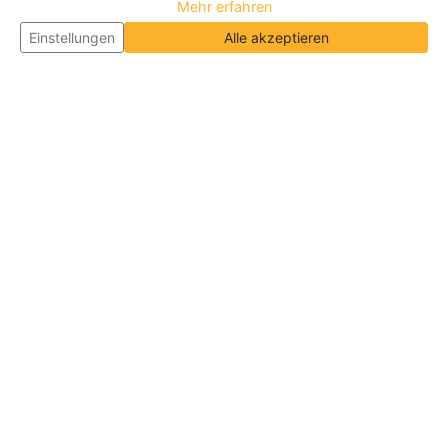
Mehr erfahren
Einstellungen
Alle akzeptieren
Über Neueroeffnung.info
Neueroeffnung.info ist das
größte Portal für Neu- und
Wiedereröffnungen in Deutschland, Österreich und
der Schweiz
. Wir veröffentlichen und aktualisieren
jeden Monat tausende Neueröffnungen und
Wiedereröffnungen, über 180.000 Neueröffnungen
insgesamt.
Informationen
Über Uns
|
Geschäftsinhaber
|
B2B
|
Kontakt
|