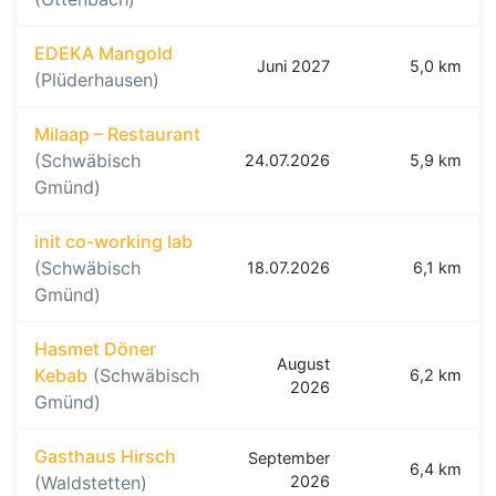
EDEKA Mangold
Juni 2027
5,0 km
(Plüderhausen)
Milaap – Restaurant
(Schwäbisch
24.07.2026
5,9 km
Gmünd)
init co-working lab
(Schwäbisch
18.07.2026
6,1 km
Gmünd)
Hasmet Döner
August
Kebab
(Schwäbisch
6,2 km
2026
Gmünd)
Gasthaus Hirsch
September
6,4 km
(Waldstetten)
2026