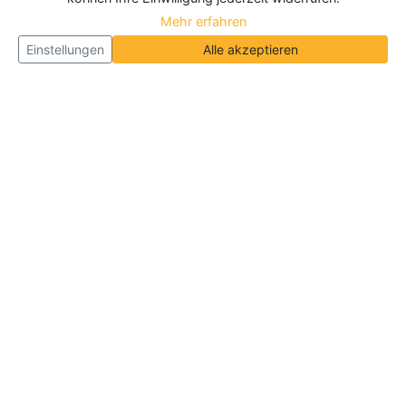
Mehr erfahren
Einstellungen
Alle akzeptieren
Über Neueroeffnung.info
Neueroeffnung.info ist das
größte Portal für Neu- und
Wiedereröffnungen in Deutschland, Österreich und
der Schweiz
. Wir veröffentlichen und aktualisieren
jeden Monat tausende Neueröffnungen und
Wiedereröffnungen, über 180.000 Neueröffnungen
insgesamt.
Informationen