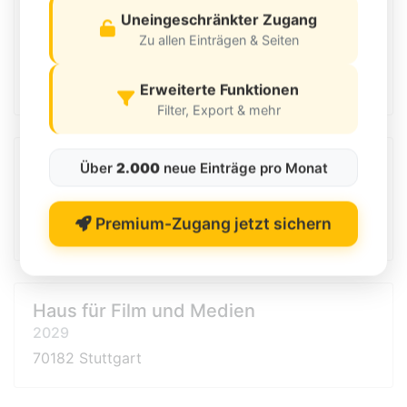
Turn‐ und Versammlungshalle
Uneingeschränkter Zugang
Rohracker
Zu allen Einträgen & Seiten
4. Quartal 2029
70329 Stuttgart
Erweiterte Funktionen
Filter, Export & mehr
Villa Berg - Offenes Haus für Musik und
Über
2.000
neue Einträge pro Monat
Mehr
2029
Premium-Zugang jetzt sichern
70190 Stuttgart
Haus für Film und Medien
2029
70182 Stuttgart