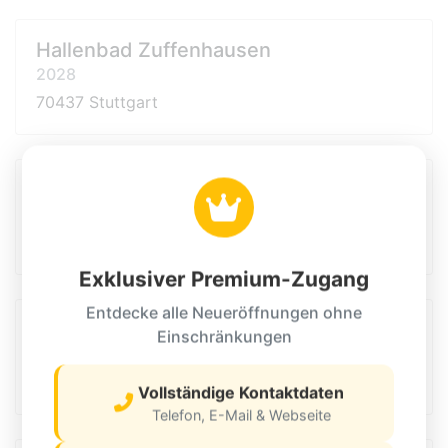
Hallenbad Zuffenhausen
2028
70437 Stuttgart
EDEKA Krombholz
2028
70178 Stuttgart
Exklusiver Premium-Zugang
Entdecke alle Neueröffnungen ohne
Aroundtown Serviced Apartments
Einschränkungen
2028
Stuttgart
Vollständige Kontaktdaten
Telefon, E-Mail & Webseite