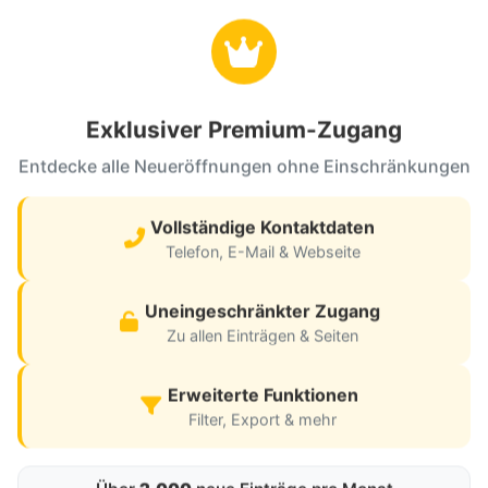
denlokal
Café
30
2030
210 Düsseldorf
40210 Düsseldorf
Exklusiver Premium-Zugang
Entdecke alle Neueröffnungen ohne Einschränkungen
«
1
2
3
4
5
6
7
»
Vollständige Kontaktdaten
Telefon, E-Mail & Webseite
Uneingeschränkter Zugang
Zu allen Einträgen & Seiten
Erweiterte Funktionen
Filter, Export & mehr