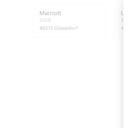
Marriott
La
2029
20
40213 Düsseldorf
40