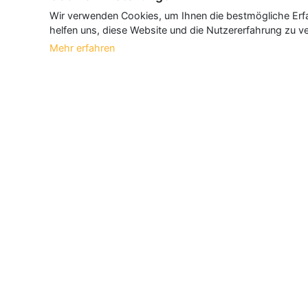
Wir verwenden Cookies, um Ihnen die bestmögliche Erfah
helfen uns, diese Website und die Nutzererfahrung zu ve
Mehr erfahren
Über Neueroeffnung.info
Neueroeffnung.info ist das
größte Portal f
und aktualisieren jeden Monat tausende N
Informationen