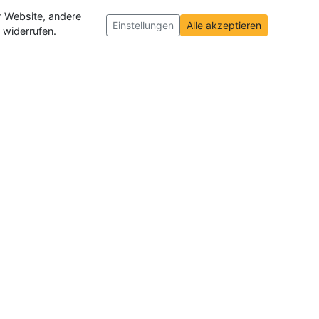
r Website, andere
Einstellungen
Alle akzeptieren
 widerrufen.
ch und der Schweiz
. Wir veröffentlichen
ffnungen insgesamt.