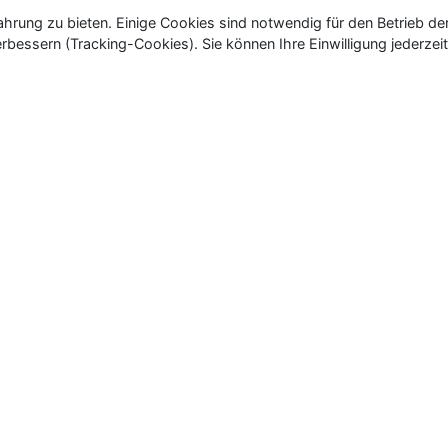
rung zu bieten. Einige Cookies sind notwendig für den Betrieb de
rbessern (Tracking-Cookies). Sie können Ihre Einwilligung jederzeit
ür Neu- und Wiedereröffnungen in Deutschland, Österrei
eueröffnungen und Wiedereröffnungen, über 180.000 Neuerö