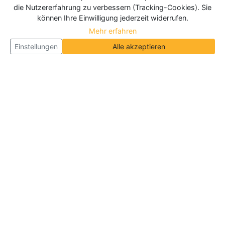
die Nutzererfahrung zu verbessern (Tracking-Cookies). Sie
können Ihre Einwilligung jederzeit widerrufen.
Mehr erfahren
Einstellungen
Alle akzeptieren
Über Neueroeffnung.info
Neueroeffnung.info ist das
größte Portal für Neu- und
Wiedereröffnungen in Deutschland, Österreich und
der Schweiz
. Wir veröffentlichen und aktualisieren
jeden Monat tausende Neueröffnungen und
Wiedereröffnungen, über 180.000 Neueröffnungen
insgesamt.