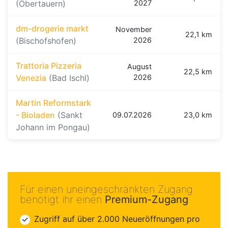
(Obertauern)
2027
dm-drogerie markt
November
22,1 km
(Bischofshofen)
2026
Trattoria Pizzeria
August
22,5 km
Venezia
(Bad Ischl)
2026
Martin Reformstark
- Bioladen
(Sankt
09.07.2026
23,0 km
Johann im Pongau)
Für einen uneingeschränkten Zugang
benötigt ihr einen
Premium-Zugang
Zugriff auf über 2.000 Neueröffnungen pro