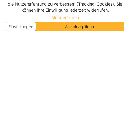
die Nutzererfahrung zu verbessern (Tracking-Cookies). Sie
können Ihre Einwilligung jederzeit widerrufen.
Mehr erfahren
Einstellungen
Alle akzeptieren
Über Neueroeffnung.info
Neueroeffnung.info ist das
größte Portal für Neu- und
Wiedereröffnungen in Deutschland, Österreich und
der Schweiz
. Wir veröffentlichen und aktualisieren
jeden Monat tausende Neueröffnungen und
Wiedereröffnungen, über 180.000 Neueröffnungen
insgesamt.