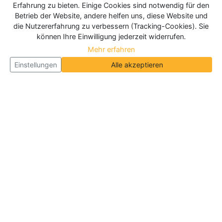
Erfahrung zu bieten. Einige Cookies sind notwendig für den
Betrieb der Website, andere helfen uns, diese Website und
die Nutzererfahrung zu verbessern (Tracking-Cookies). Sie
können Ihre Einwilligung jederzeit widerrufen.
Mehr erfahren
Einstellungen
Alle akzeptieren
Über Neueroeffnung.info
Neueroeffnung.info ist das
größte Portal für Neu- und
Wiedereröffnungen in Deutschland, Österreich und
der Schweiz
. Wir veröffentlichen und aktualisieren
jeden Monat tausende Neueröffnungen und
Wiedereröffnungen, über 180.000 Neueröffnungen
insgesamt.