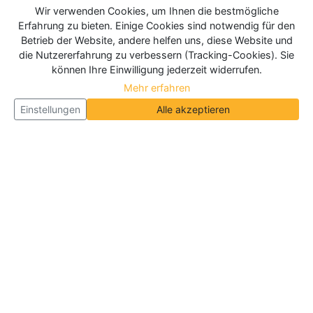
Wir verwenden Cookies, um Ihnen die bestmögliche
Erfahrung zu bieten. Einige Cookies sind notwendig für den
Betrieb der Website, andere helfen uns, diese Website und
die Nutzererfahrung zu verbessern (Tracking-Cookies). Sie
können Ihre Einwilligung jederzeit widerrufen.
Mehr erfahren
Einstellungen
Alle akzeptieren
Über Neueroeffnung.info
Neueroeffnung.info ist das
größte Portal für Neu- und
Wiedereröffnungen in Deutschland, Österreich und
der Schweiz
. Wir veröffentlichen und aktualisieren
jeden Monat tausende Neueröffnungen und
Wiedereröffnungen, über 180.000 Neueröffnungen