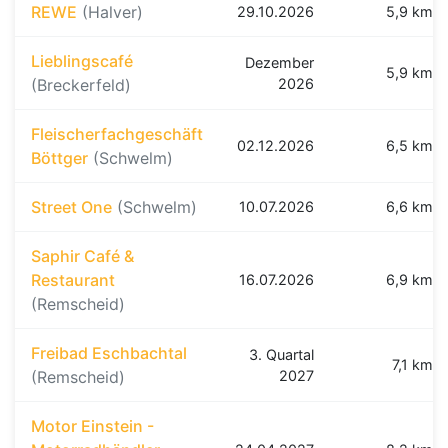
REWE
(Halver)
29.10.2026
5,9 km
Lieblingscafé
Dezember
5,9 km
(Breckerfeld)
2026
Fleischerfachgeschäft
02.12.2026
6,5 km
Böttger
(Schwelm)
Street One
(Schwelm)
10.07.2026
6,6 km
Saphir Café &
Restaurant
16.07.2026
6,9 km
(Remscheid)
Freibad Eschbachtal
3. Quartal
7,1 km
(Remscheid)
2027
Motor Einstein -