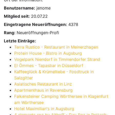
Benutzername:
jenome
Mitglied seit:
20.07.22
Eingetragene Neueröffnungen:
4378
Rang:
Neueröffnungen-Profi
Letzte Einträge:
Terra Rustico - Restaurant in Meinerzhagen
Protein House - Bistro in Augsburg
Vogelpark Niendorf in Timmendorfer Strand
El Ömmes - Tapasbar in Düsseldorf
Kaffeeglück & Krümelliebe - Foodtruck in
Salzgitter
Asiatisches Restaurant in Linz
Apartmenthaus in Ravensburg
Falkensteiner Camping Wörthersee in Klagenfurt
am Wörthersee
Hotel Maximilian's in Augsburg
4 elements spa by Althoff - Day Spa in Rottach-