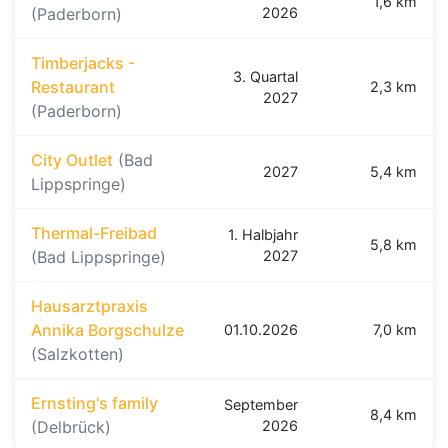
1,6 km
(Paderborn)
2026
Timberjacks -
3. Quartal
Restaurant
2,3 km
2027
(Paderborn)
City Outlet
(Bad
2027
5,4 km
Lippspringe)
Thermal-Freibad
1. Halbjahr
5,8 km
(Bad Lippspringe)
2027
Hausarztpraxis
Annika Borgschulze
01.10.2026
7,0 km
(Salzkotten)
Ernsting's family
September
8,4 km
(Delbrück)
2026