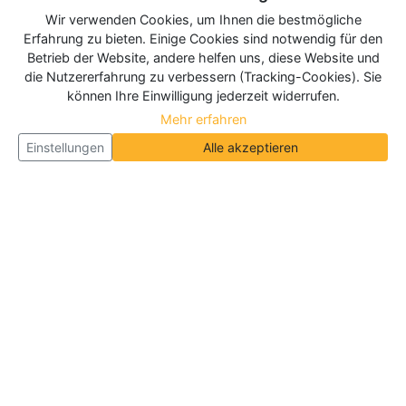
Wir verwenden Cookies, um Ihnen die bestmögliche
Erfahrung zu bieten. Einige Cookies sind notwendig für den
Betrieb der Website, andere helfen uns, diese Website und
die Nutzererfahrung zu verbessern (Tracking-Cookies). Sie
können Ihre Einwilligung jederzeit widerrufen.
Mehr erfahren
Einstellungen
Alle akzeptieren
Über Neueroeffnung.info
Neueroeffnung.info ist das
größte Portal für Neu- und
Wiedereröffnungen in Deutschland, Österreich und
der Schweiz
. Wir veröffentlichen und aktualisieren
jeden Monat tausende Neueröffnungen und
Wiedereröffnungen, über 180.000 Neueröffnungen