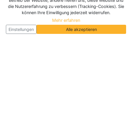
Betrieb der Website, andere helfen uns, diese Website und
die Nutzererfahrung zu verbessern (Tracking-Cookies). Sie
können Ihre Einwilligung jederzeit widerrufen.
Mehr erfahren
Einstellungen
Alle akzeptieren
Über Neueroeffnung.info
Neueroeffnung.info ist das
größte Portal für Neu- und
Wiedereröffnungen in Deutschland, Österreich und
der Schweiz
. Wir veröffentlichen und aktualisieren
jeden Monat tausende Neueröffnungen und
Wiedereröffnungen, über 180.000 Neueröffnungen
insgesamt.