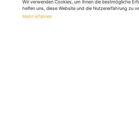
Wir verwenden Cookies, um Ihnen die bestmögliche Erfah
helfen uns, diese Website und die Nutzererfahrung zu ve
Mehr erfahren
Über Neueroeffnung.info
Neueroeffnung.info ist das
größte Portal f
und aktualisieren jeden Monat tausende N
Informationen
Über Uns
|
Geschäftsinhaber
|
B2B
|
Anmelden