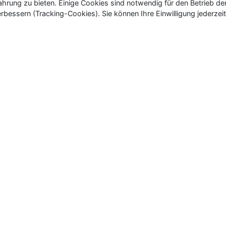
rung zu bieten. Einige Cookies sind notwendig für den Betrieb de
rbessern (Tracking-Cookies). Sie können Ihre Einwilligung jederzeit
ür Neu- und Wiedereröffnungen in Deutschland, Österrei
eueröffnungen und Wiedereröffnungen, über 180.000 Neuerö
Kontakt
|
Nutzungsbedingungen
|
Datenschutz
|
Cook