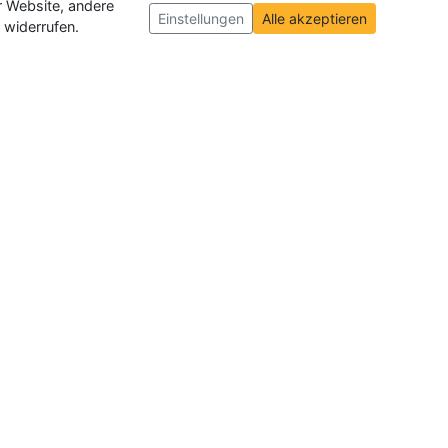
r Website, andere
Einstellungen
Alle akzeptieren
 widerrufen.
ch und der Schweiz
. Wir veröffentlichen
ffnungen insgesamt.
ie-Einstellungen
|
Impressum
|