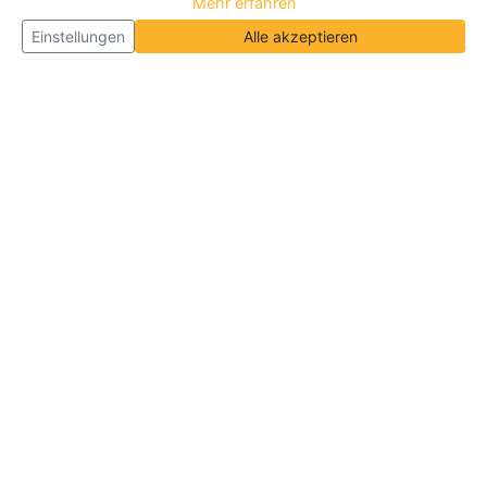
Mehr erfahren
Einstellungen
Alle akzeptieren
Über Neueroeffnung.info
Neueroeffnung.info ist das
größte Portal für Neu- und
Wiedereröffnungen in Deutschland, Österreich und
der Schweiz
. Wir veröffentlichen und aktualisieren
jeden Monat tausende Neueröffnungen und
Wiedereröffnungen, über 180.000 Neueröffnungen
insgesamt.
Informationen
Über Uns
|
Geschäftsinhaber
|
B2B
|
Kontakt
|