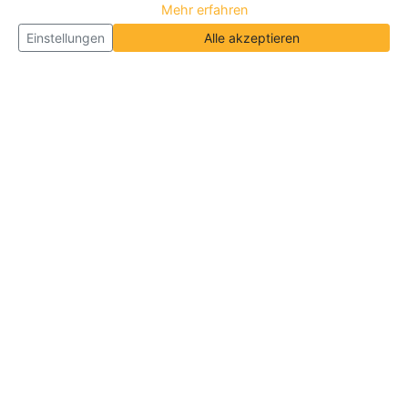
Mehr erfahren
Einstellungen
Alle akzeptieren
Über Neueroeffnung.info
Neueroeffnung.info ist das
größte Portal für Neu- und
Wiedereröffnungen in Deutschland, Österreich und
der Schweiz
. Wir veröffentlichen und aktualisieren
jeden Monat tausende Neueröffnungen und
Wiedereröffnungen, über 180.000 Neueröffnungen
insgesamt.
Informationen
Über Uns
|
Geschäftsinhaber
|
B2B
|
Kontakt
|