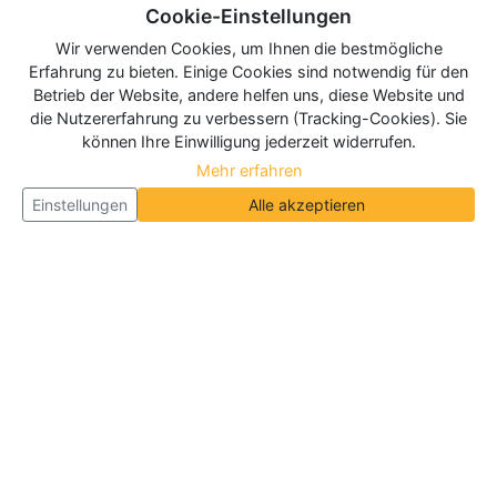
Cookie-Einstellungen
Wir verwenden Cookies, um Ihnen die bestmögliche
Erfahrung zu bieten. Einige Cookies sind notwendig für den
Betrieb der Website, andere helfen uns, diese Website und
die Nutzererfahrung zu verbessern (Tracking-Cookies). Sie
können Ihre Einwilligung jederzeit widerrufen.
Mehr erfahren
Einstellungen
Alle akzeptieren
Über Neueroeffnung.info
Neueroeffnung.info ist das
größte Portal für Neu- und
Wiedereröffnungen in Deutschland, Österreich und
der Schweiz
. Wir veröffentlichen und aktualisieren
jeden Monat tausende Neueröffnungen und