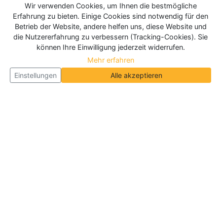
Wir verwenden Cookies, um Ihnen die bestmögliche
Erfahrung zu bieten. Einige Cookies sind notwendig für den
Betrieb der Website, andere helfen uns, diese Website und
die Nutzererfahrung zu verbessern (Tracking-Cookies). Sie
können Ihre Einwilligung jederzeit widerrufen.
Mehr erfahren
Einstellungen
Alle akzeptieren
Über Neueroeffnung.info
Neueroeffnung.info ist das
größte Portal für Neu- und
Wiedereröffnungen in Deutschland, Österreich und
der Schweiz
. Wir veröffentlichen und aktualisieren
jeden Monat tausende Neueröffnungen und
Wiedereröffnungen, über 180.000 Neueröffnungen