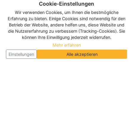
Cookie-Einstellungen
Wir verwenden Cookies, um Ihnen die bestmögliche
Erfahrung zu bieten. Einige Cookies sind notwendig für den
Betrieb der Website, andere helfen uns, diese Website und
die Nutzererfahrung zu verbessern (Tracking-Cookies). Sie
können Ihre Einwilligung jederzeit widerrufen.
Mehr erfahren
Einstellungen
Alle akzeptieren
Über Neueroeffnung.info
Neueroeffnung.info ist das
größte Portal für Neu- und
Wiedereröffnungen in Deutschland, Österreich und
der Schweiz
. Wir veröffentlichen und aktualisieren
jeden Monat tausende Neueröffnungen und