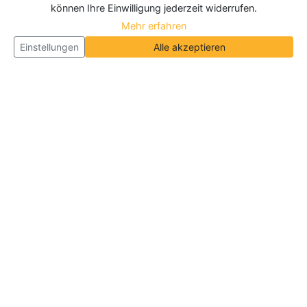
können Ihre Einwilligung jederzeit widerrufen.
Mehr erfahren
Einstellungen
Alle akzeptieren
Über Neueroeffnung.info
Neueroeffnung.info ist das
größte Portal für Neu- und
Wiedereröffnungen in Deutschland, Österreich und
der Schweiz
. Wir veröffentlichen und aktualisieren
jeden Monat tausende Neueröffnungen und
Wiedereröffnungen, über 180.000 Neueröffnungen
insgesamt.
Informationen