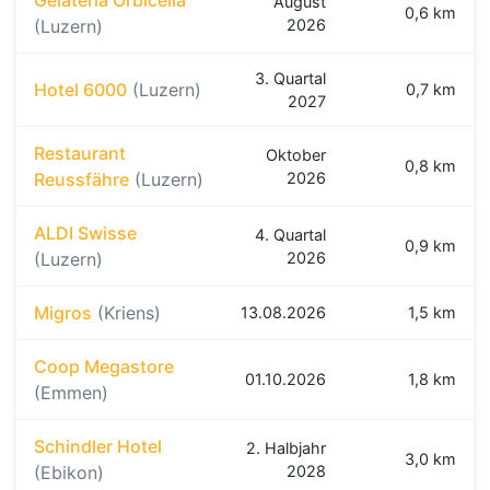
Gelateria Orbicella
August
0,6 km
(Luzern)
2026
3. Quartal
Hotel 6000
(Luzern)
0,7 km
2027
Restaurant
Oktober
0,8 km
Reussfähre
(Luzern)
2026
ALDI Swisse
4. Quartal
0,9 km
(Luzern)
2026
Migros
(Kriens)
13.08.2026
1,5 km
Coop Megastore
01.10.2026
1,8 km
(Emmen)
Schindler Hotel
2. Halbjahr
3,0 km
(Ebikon)
2028