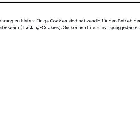
rung zu bieten. Einige Cookies sind notwendig für den Betrieb de
rbessern (Tracking-Cookies). Sie können Ihre Einwilligung jederzeit
ür Neu- und Wiedereröffnungen in Deutschland, Österrei
eueröffnungen und Wiedereröffnungen, über 180.000 Neuerö