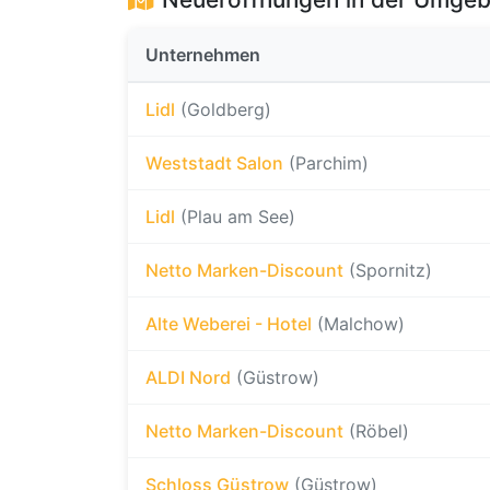
Unternehmen
Lidl
(Goldberg)
Weststadt Salon
(Parchim)
Lidl
(Plau am See)
Netto Marken-Discount
(Spornitz)
Alte Weberei - Hotel
(Malchow)
ALDI Nord
(Güstrow)
Netto Marken-Discount
(Röbel)
Schloss Güstrow
(Güstrow)