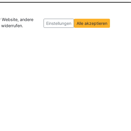
r Website, andere
Einstellungen
Alle akzeptieren
 widerrufen.
ch und der Schweiz
. Wir veröffentlichen
ffnungen insgesamt.