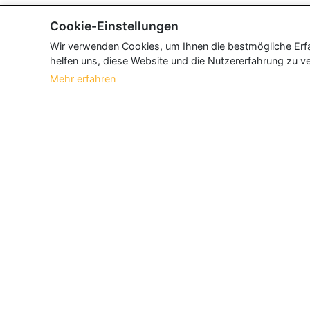
Cookie-Einstellungen
Wir verwenden Cookies, um Ihnen die bestmögliche Erfah
helfen uns, diese Website und die Nutzererfahrung zu ve
Mehr erfahren
Über Neueroeffnung.info
Neueroeffnung.info ist das
größte Portal f
und aktualisieren jeden Monat tausende N