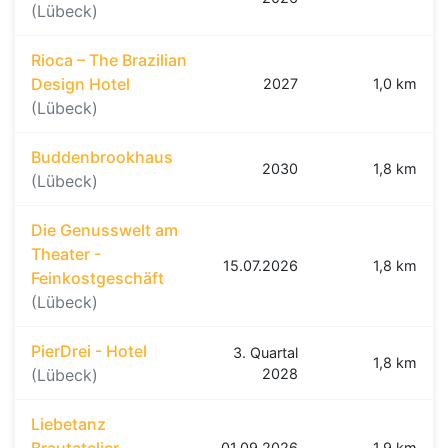
(Lübeck)
Rioca – The Brazilian
Design Hotel
2027
1,0 km
(Lübeck)
Buddenbrookhaus
2030
1,8 km
(Lübeck)
Die Genusswelt am
Theater -
15.07.2026
1,8 km
Feinkostgeschäft
(Lübeck)
PierDrei - Hotel
3. Quartal
1,8 km
(Lübeck)
2028
Liebetanz
Brautatelier
01.09.2026
1,9 km