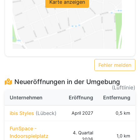
Karte anzeigen
Fehler melden
Neueröffnungen in der Umgebung
(Luftlinie)
Unternehmen
Eröffnung
Entfernung
ibis Styles
(Lübeck)
April 2027
0,5 km
FunSpace -
4. Quartal
Indoorspielplatz
1,0 km
2026