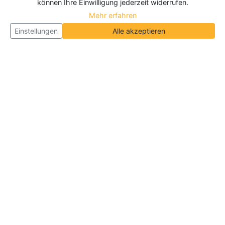
können Ihre Einwilligung jederzeit widerrufen.
Mehr erfahren
Einstellungen
Alle akzeptieren
Über Neueroeffnung.info
Neueroeffnung.info ist das
größte Portal für Neu- und
Wiedereröffnungen in Deutschland, Österreich und
der Schweiz
. Wir veröffentlichen und aktualisieren
jeden Monat tausende Neueröffnungen und
Wiedereröffnungen, über 180.000 Neueröffnungen
insgesamt.
Informationen