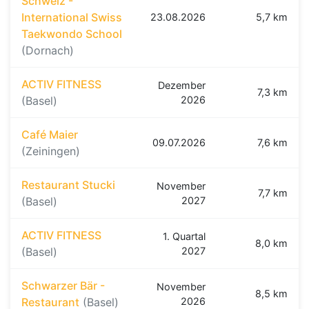
Schweiz -
International Swiss
23.08.2026
5,7 km
Taekwondo School
(Dornach)
ACTIV FITNESS
Dezember
7,3 km
(Basel)
2026
Café Maier
09.07.2026
7,6 km
(Zeiningen)
Restaurant Stucki
November
7,7 km
(Basel)
2027
ACTIV FITNESS
1. Quartal
8,0 km
(Basel)
2027
Schwarzer Bär -
November
8,5 km
Restaurant
(Basel)
2026