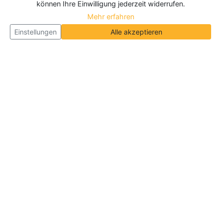
können Ihre Einwilligung jederzeit widerrufen.
Mehr erfahren
Einstellungen
Alle akzeptieren
Über Neueroeffnung.info
Neueroeffnung.info ist das
größte Portal für Neu- und
Wiedereröffnungen in Deutschland, Österreich und
der Schweiz
. Wir veröffentlichen und aktualisieren
jeden Monat tausende Neueröffnungen und
Wiedereröffnungen, über 180.000 Neueröffnungen
insgesamt.
Informationen