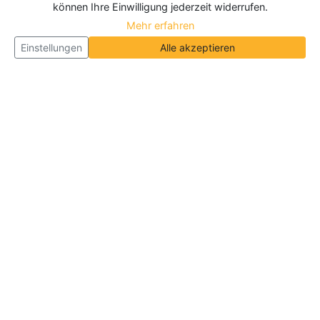
können Ihre Einwilligung jederzeit widerrufen.
Mehr erfahren
Einstellungen
Alle akzeptieren
Über Neueroeffnung.info
Neueroeffnung.info ist das
größte Portal für Neu- und
Wiedereröffnungen in Deutschland, Österreich und
der Schweiz
. Wir veröffentlichen und aktualisieren
jeden Monat tausende Neueröffnungen und
Wiedereröffnungen, über 180.000 Neueröffnungen
insgesamt.
Informationen