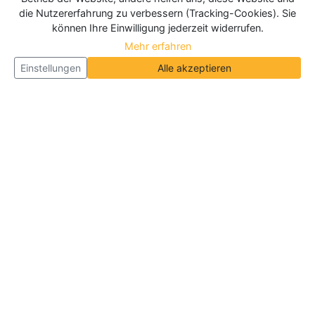
die Nutzererfahrung zu verbessern (Tracking-Cookies). Sie
können Ihre Einwilligung jederzeit widerrufen.
Mehr erfahren
Einstellungen
Alle akzeptieren
Über Neueroeffnung.info
Neueroeffnung.info ist das
größte Portal für Neu- und
Wiedereröffnungen in Deutschland, Österreich und
der Schweiz
. Wir veröffentlichen und aktualisieren
jeden Monat tausende Neueröffnungen und
Wiedereröffnungen, über 180.000 Neueröffnungen
insgesamt.