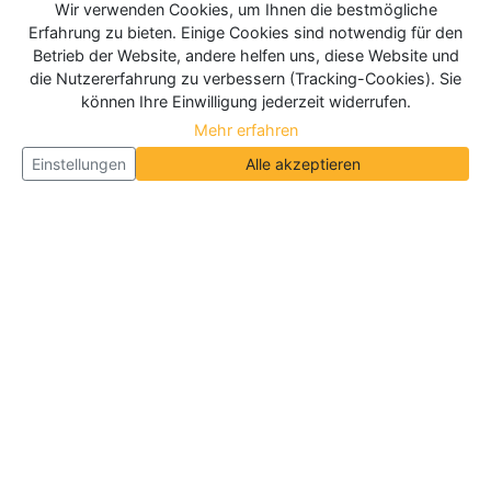
Wir verwenden Cookies, um Ihnen die bestmögliche
Erfahrung zu bieten. Einige Cookies sind notwendig für den
Betrieb der Website, andere helfen uns, diese Website und
die Nutzererfahrung zu verbessern (Tracking-Cookies). Sie
können Ihre Einwilligung jederzeit widerrufen.
Mehr erfahren
Einstellungen
Alle akzeptieren
Über Neueroeffnung.info
Neueroeffnung.info ist das
größte Portal für Neu- und
Wiedereröffnungen in Deutschland, Österreich und
der Schweiz
. Wir veröffentlichen und aktualisieren
jeden Monat tausende Neueröffnungen und
Wiedereröffnungen, über 180.000 Neueröffnungen