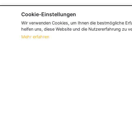
Cookie-Einstellungen
Wir verwenden Cookies, um Ihnen die bestmögliche Erfah
helfen uns, diese Website und die Nutzererfahrung zu ve
Mehr erfahren
Über Neueroeffnung.info
Neueroeffnung.info ist das
größte Portal f
und aktualisieren jeden Monat tausende N