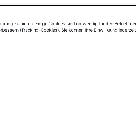
rung zu bieten. Einige Cookies sind notwendig für den Betrieb de
rbessern (Tracking-Cookies). Sie können Ihre Einwilligung jederzeit
ür Neu- und Wiedereröffnungen in Deutschland, Österrei
eueröffnungen und Wiedereröffnungen, über 180.000 Neuerö