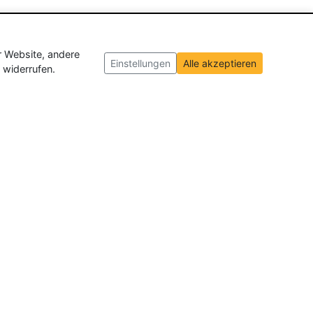
r Website, andere
Einstellungen
Alle akzeptieren
 widerrufen.
ch und der Schweiz
. Wir veröffentlichen
ffnungen insgesamt.