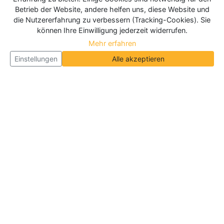
Betrieb der Website, andere helfen uns, diese Website und
die Nutzererfahrung zu verbessern (Tracking-Cookies). Sie
können Ihre Einwilligung jederzeit widerrufen.
Mehr erfahren
Einstellungen
Alle akzeptieren
Über Neueroeffnung.info
Neueroeffnung.info ist das
größte Portal für Neu- und
Wiedereröffnungen in Deutschland, Österreich und
der Schweiz
. Wir veröffentlichen und aktualisieren
jeden Monat tausende Neueröffnungen und
Wiedereröffnungen, über 180.000 Neueröffnungen
insgesamt.